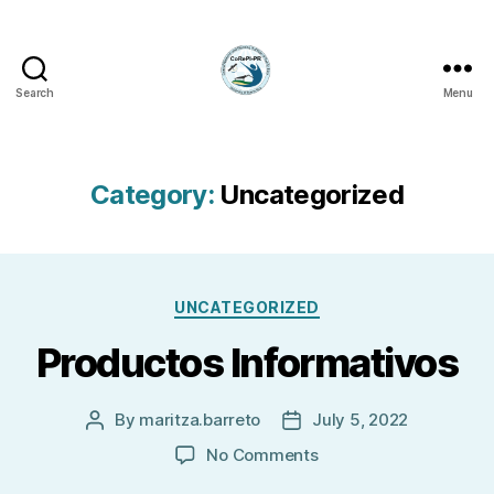
Search
Menu
Instituto
de
Investigación
y
Category:
Uncategorized
Planificación
Costera
de
Puerto
Categories
Rico
UNCATEGORIZED
(CoRePI-
Productos Informativos
PR)
By
maritza.barreto
July 5, 2022
Post
Post
author
date
on
No Comments
Productos